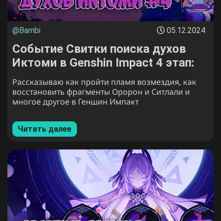
@Bambi
05.12.2024
Событие Свитки поиска духов
Иктоми в Genshin Impact 4 этап:
как пройти Сумеречный фрагмент
Рассказываю как пройти пламя возмездия, как
Оророн и Ситлали
восстановить фрагменты Оророн и Ситлали и
многое другое в Геншин Импакт
Читать далее