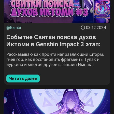
@Bambi
03.12.2024
Событие Свитки поиска духов
Иктоми в Genshin Impact 3 этап:
как пройти Сумеречный фрагмент
Рассказываю как пройти направляющий шторм,
Тупак и Буркина
гнев гор, как восстановить фрагменты Тупак и
Буркина и многое другое в Геншин Импакт
Читать далее