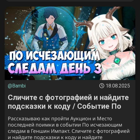
@Bambi
18.08.2025
Сличите с фотографией и найдите
подсказки к коду / Событие По
исчезающим следам 3 этап в
Рассказываю как пройти Аукцион и Место
Genshin Impact
последней поимки в событии По исчезающим
следам в Геншин Импакт. Сличите с фотографией
и найдите подсказки к коду и найдите