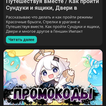
Путешествуя вместе / Как пройти
Сундуки и ящики, Двери в
событии Лето Жара Курорт в
Рассказываю что делать и как пройти режимы
Genshin Impact
Красочные брызги, Стрелки в урагане и
Путешествуя вместе. Как пройти Сундуки и ящики,
Двери и многое другое в Геншин Импакт
Читать далее