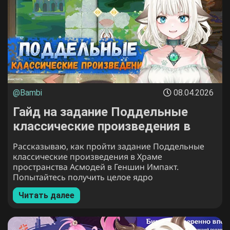
@Bambi
08.04.2026
Гайд на задание Поддельные
классические произведения в
Genshin Impact: Найдите и верните
Рассказываю, как пройти задание Поддельные
ядро восстановления
классические произведения в Храме
пространства Асмодей в Геншин Импакт.
Попытайтесь получить целое ядро
восстановления, как получить ядро за Арчиту и
Читать далее
многое другое