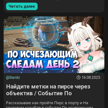
покупателей со значками.
Читать далее
@Bambi
16.08.2025
Найдите метки на пирсе через
объектив / Событие По
исчезающим следам 2 этап в
Рассказываю как пройти Пирс в порту и На
Genshin Impact
грузовом корабле в событии По исчезающим