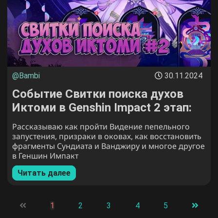
@Bambi
30.11.2024
Событие Свитки поиска духов
Иктоми в Genshin Impact 2 этап:
как пройти Сумеречный фрагмент
Рассказываю как пройти Видение пепельного
Сундиата и Ванджиру
запустения, призраки в оковах, как восстановить
фрагменты Сундиата и Ванджиру и многое другое
в Геншин Импакт
Читать далее
1
2
3
4
5