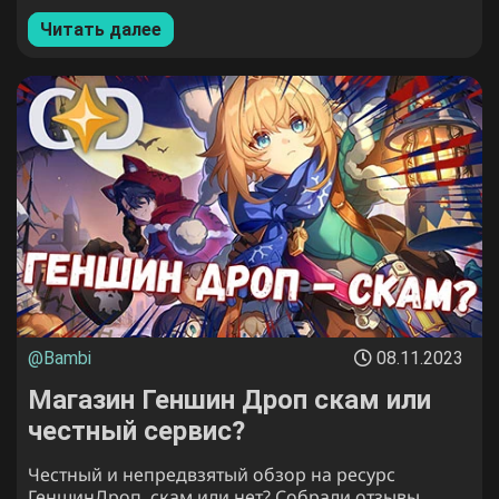
Читать далее
@Bambi
08.11.2023
Магазин Геншин Дроп скам или
честный сервис?
Честный и непредвзятый обзор на ресурс
ГеншинДроп, скам или нет? Собрали отзывы