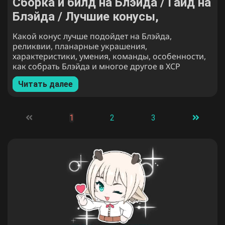
Сборка и билд на Блэйда / Гайд на
Блэйда / Лучшие конусы,
реликвии и команды для Блэйда
Какой конус лучше подойдет на Блэйда,
в Honaki Star Rail
реликвии, планарные украшения,
характеристики, умения, команды, особенности,
как собрать Блэйда и многое другое в ХСР
Читать далее
1
2
3