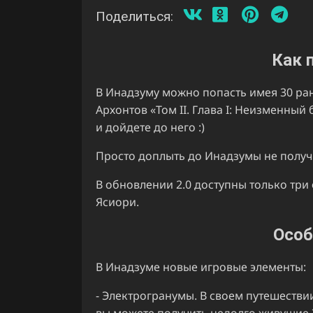
Поделиться:
Как 
В Инадзуму можно попасть имея 30 ра
Архонтов «Том II. Глава I: Неизменный
и дойдете до него :)
Просто доплыть до Инадзумы не получи
В обновлении 2.0 доступны только три
Ясиори.
Особ
В Инадзуме новые игровые элементы:
- Электрогранумы. В своем путешестви
вы можете получить недолго живущие