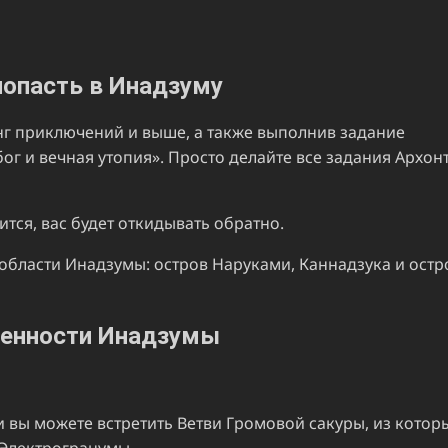
попасть в Инадзуму
нг приключений и выше, а также выполнив задание
 бог и вечная утопия». Просто делайте все задания Архон
тся, вас будет откидывать обратно.
 области Инадзумы: остров Наруками, Каннадзука и остр
енности Инадзумы
и вы можете встретить Ветви Громовой сакуры, из котор
 Электрогранумы.