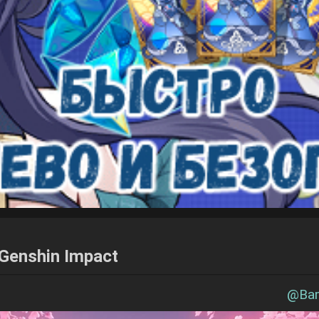
Genshin Impact
@
Ba