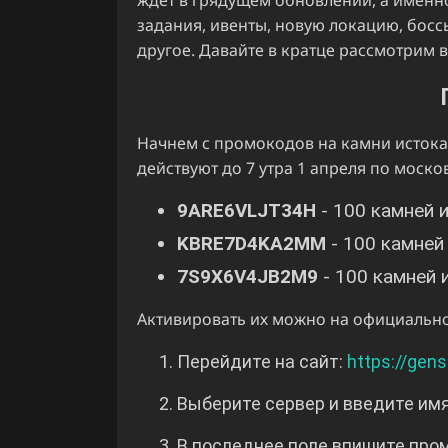
задания, ивенты, новую локацию, бос
другое. Давайте в кратце рассмотрим в
Начнем с промокодов на камни истока
действуют до 7 утра 1 апреля по моск
9ARE6VLJT34H
- 100 камней 
KBRE7D4KA2MM
- 100 камней
7S9X6V4JB2M9
- 100 камней 
Активировать их можно на официально
Перейдите на сайт:
https://gens
Выберите сервер и введите им
В последнее поле впишите про