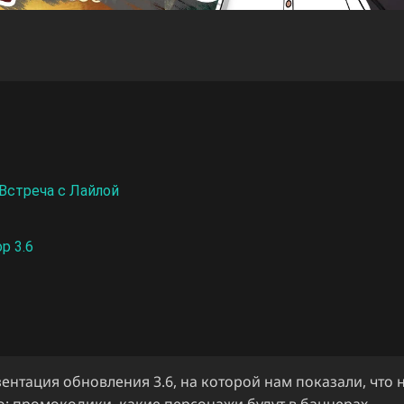
 Встреча с Лайлой
р 3.6
ентация обновления 3.6, на которой нам показали, что 
: промокодики, какие персонажи будут в баннерах,