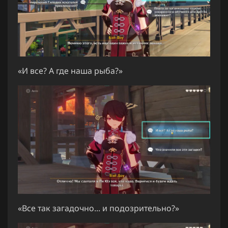
«И все? А где наша рыба?»
«Все так загадочно... и подозрительно?»