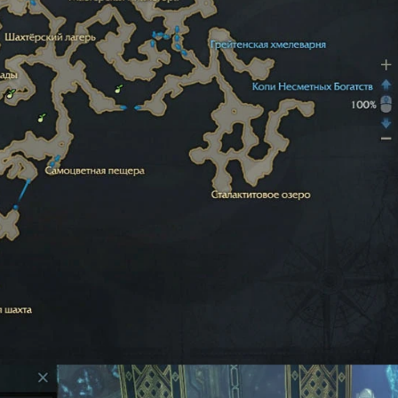
Меч и Форхи
ченца». Берется в Огненных копях. Перед этим нужно
ентура в Айзендельфе.