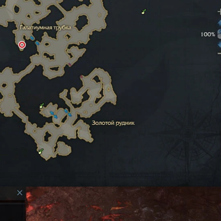
арская хитрость
ченца». Берется в Копи Несметных богатств. Перед этим
ся в Огненных копях.