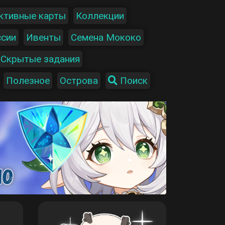
ктивные карты
Коллекции
ссии
Ивенты
Семена Мококо
Скрытые задания
Полезное
Острова
Поиск