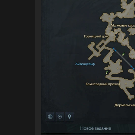
Поделиться:
2 этап квеста «История одного приклю
сделать 1 этап, который берется у Адв