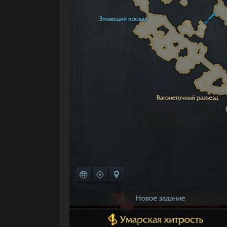
Ум
3 этап квеста «История одного приклю
нужно сделать 2 этап, который находит