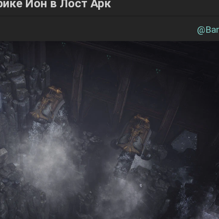
ике Йон в Лост Арк