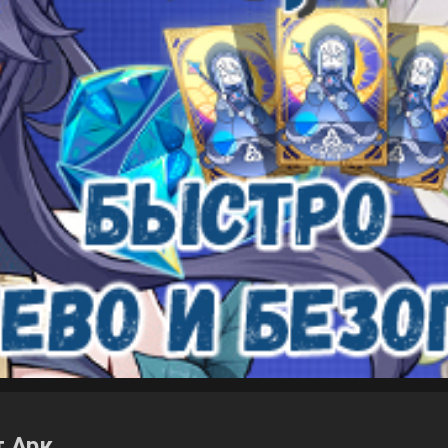
т Арк