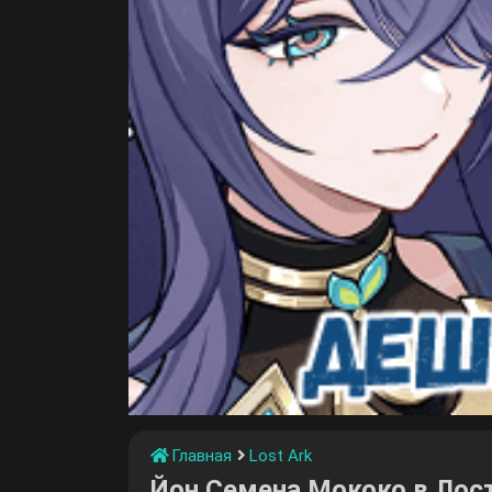
Главная
Lost Ark
Йон Семена Мококо в Лос