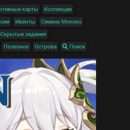
ктивные карты
Коллекции
ссии
Ивенты
Семена Мококо
Скрытые задания
Полезное
Острова
Поиск